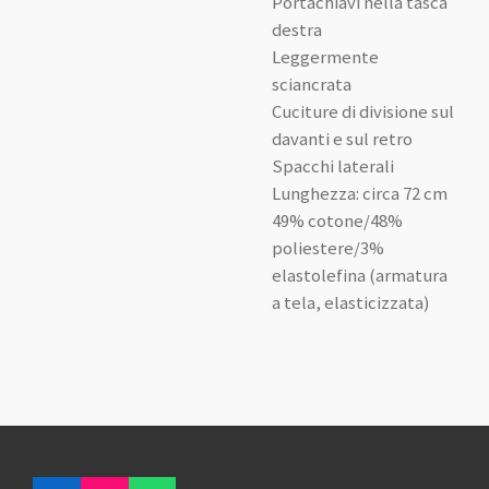
Portachiavi nella tasca
destra
Leggermente
sciancrata
Cuciture di divisione sul
davanti e sul retro
Spacchi laterali
Lunghezza: circa 72 cm
49% cotone/48%
poliestere/3%
elastolefina (armatura
a tela, elasticizzata)