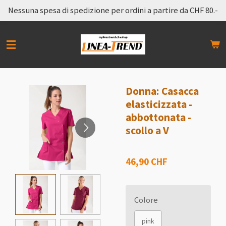
Nessuna spesa di spedizione per ordini a partire da CHF 80.-
Vai
al
contenuto
principale
Donna: Casacca
elasticizzata -
abbottonata -
scollo a V
46,90 CHF
Colore
pink