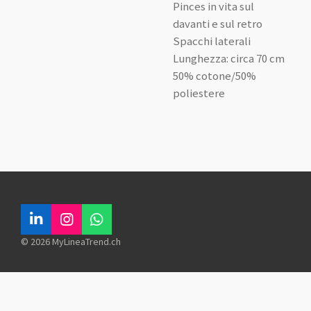
Pinces in vita sul
davanti e sul retro
Spacchi laterali
Lunghezza: circa 70 cm
50% cotone/50%
poliestere
L
I
W
i
n
h
© 2026 MyLineaTrend.ch
n
s
a
k
t
t
e
a
s
d
g
A
I
r
p