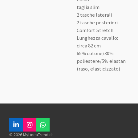
taglia slim
2 tasche laterali
2 tasche posteriori
Comfort Stretch
Lunghezza cavallo:
circa 82 cm
65% cotone/30%
poliestere/5% elastan
(raso, elasticizzato)
L
I
W
i
n
h
© 2026 MyLineaTrend.ch