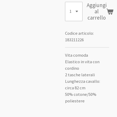
Aggiungi
al
carrello
Codice articolo:
183211226
Vita comoda
Elastico in vita con
cordino
2 tasche laterali
Lunghezza cavallo:
circa 82 cm
50% cotone/50%
poliestere