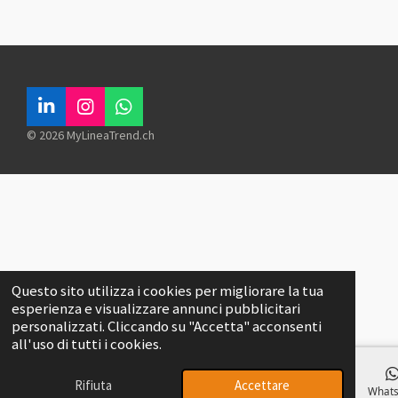
L
I
W
i
n
h
© 2026 MyLineaTrend.ch
n
s
a
k
t
t
e
a
s
d
g
A
I
r
p
n
a
p
m
Questo sito utilizza i cookies per migliorare la tua
esperienza e visualizzare annunci pubblicitari
personalizzati. Cliccando su "Accetta" acconsenti
all'uso di tutti i cookies.
Rifiuta
Accettare
Email
Telefono
Mappa
Instagram
What