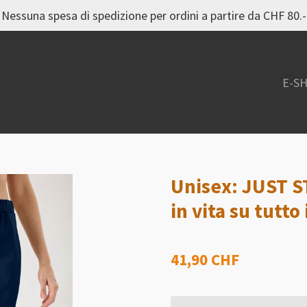
Nessuna spesa di spedizione per ordini a partire da CHF 80.-
E-S
Unisex: JUST S
in vita su tutto
41,90 CHF