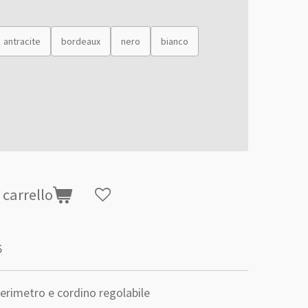
antracite
bordeaux
nero
bianco
 carrello
6
 perimetro e cordino regolabile