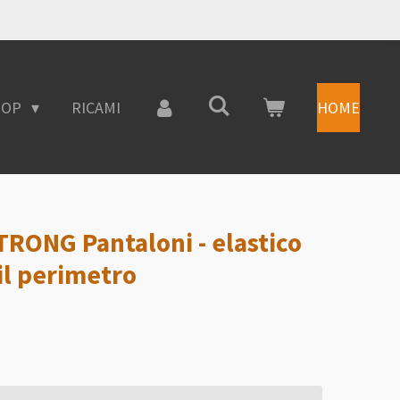
HOP
RICAMI
HOME
TRONG Pantaloni - elastico
 il perimetro