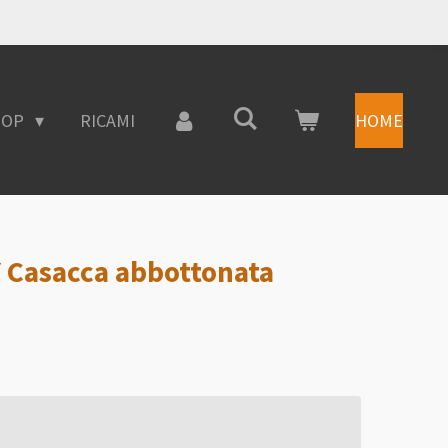
HOP
RICAMI
HOME
 Casacca abbottonata