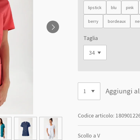
lipstick
blu
pink
berry
bordeaux
ne
Taglia
Aggiungi al
Codice articolo:
18090122
Scollo a V