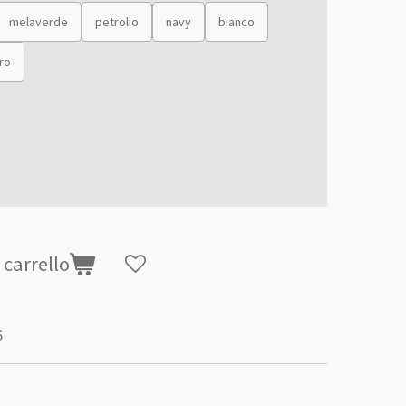
melaverde
petrolio
navy
bianco
ro
 carrello
6